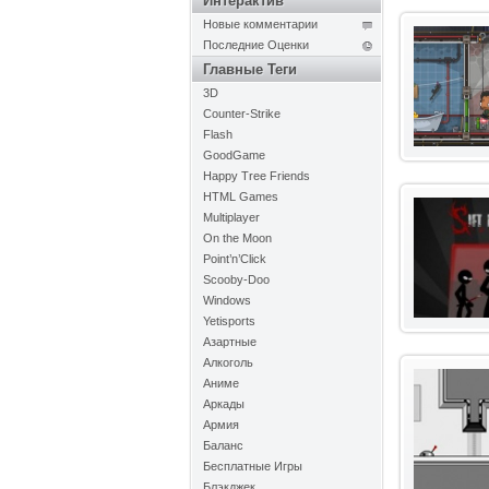
Интерактив
Новые комментарии
Последние Оценки
Главные Теги
3D
Counter-Strike
Flash
GoodGame
Happy Tree Friends
HTML Games
Multiplayer
On the Moon
Point’n’Click
Scooby-Doo
Windows
Yetisports
Азартные
Алкоголь
Аниме
Аркады
Армия
Баланс
Бесплатные Игры
Блэкджек