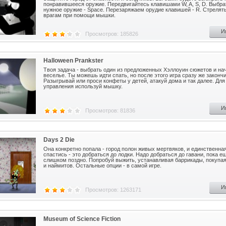
понравившееся оружие. Передвигайтесь клавишами W, A, S, D. Выбра
нужное оружие - Space. Перезаряжаем орудие клавишей - R. Стрелят
врагам при помощи мышки.
И
Просмотров: 185826
Halloween Prankster
Твоя задача - выбрать один из предложенных Хэллоуин сюжетов и на
веселье. Ты можешь идти спать, но после этого игра сразу же закончи
Разыгрывай или проси конфеты у детей, атакуй дома и так далее. Для
управления используй мышку.
И
Просмотров: 81836
Days 2 Die
Она конкретно попала - город полон живых мертвяков, и единственна
спастись - это добраться до лодки. Надо добраться до гавани, пока е
слишком поздно. Попробуй выжить, устанавливая баррикады, покупа
и наймитов. Остальные опции - в самой игре.
И
Просмотров: 1263171
Museum of Science Fiction