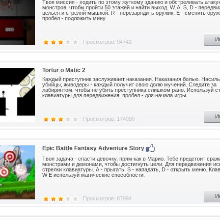
Твоя миссия - ходить по этому жуткому зданию и обстреливать атак
монстров, чтобы пройти 50 этажей и найти выход. W, A, S, D - передв
целься и стреляй мышкой. R - перезарядить оружик, E - сменить оруж
пробел - подложить мину.
И
Просмотров: 94742
Tortur o Matic 2
Каждый преступник заслуживает наказания. Наказания болью. Насиль
убийцы, живодеры - каждый получит свою долю мучений. Следите за
лабиринтом, чтобы не убить преступника слишком рано. Используй с
клавиатуры для передвижения, пробел - для начала игры.
И
Просмотров: 174090
Epic Battle Fantasy Adventure Story
Твоя задача - спасти девочку, прям как в Марио. Тебе предстоит сраж
монстрами и демонами, чтобы достигнуть цели. Для передвижения ис
стрелки клавиатуры. А - прыгать, S - нападать, D - открыть меню. Кл
W E используй магические способности.
И
Просмотров: 87994