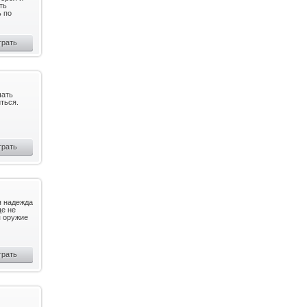
ть
ь по
грать
чать
ться.
грать
я надежда
ще не
я оружие
грать