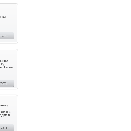
,
опки
грать
отышка
шку.
е. Также
грать
ршину
яем цвет
ходим в
грать