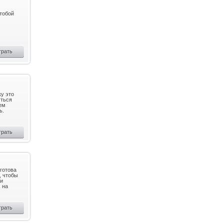
 тобой
грать
ку это
уться
ем
ь.
грать
 готова
, чтобы
 и
 на
грать