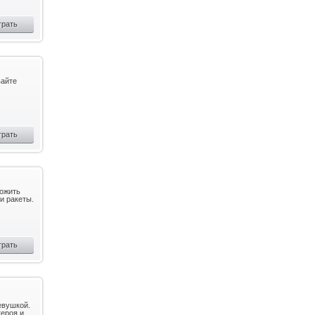
грать
вайте
грать
тожить
и ракеты.
грать
евушкой.
героя и