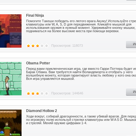
Final Ninja
Помогите Такеши победить его лютого врага Акуму! Используйте стр
клавиатуры или W, A, S, D для передвижения. Кликайте мышкой для
использования оружия в нужный момент. Удерживайте кнопку мышки,
подниматься на более высокие места при помощи веревки.
И
Просмотров: 118073
Obama Potter
Перед вами приключенческая игра, где вместо Гарри Поттера будет и
Барак Обама. Вам требуется найти Воландеморта и отобрать у него
волшебную монету, которая гарантирует власть любому у кого она ок
Вся игра управляется мышкой.
И
Просмотров: 144646
Diamond Hollow 2
Ходи вокруг, собирай драгоценности, а также убивай врагов. Для пер
по игровому полю используй стрелки клавиатуры или W A S D. Мышко
и стреляй. Меняй оружие цифрами 1-4.