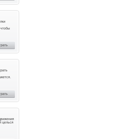
елки
 чтобы
грать
грать
ажется.
грать
едвижения
й целься