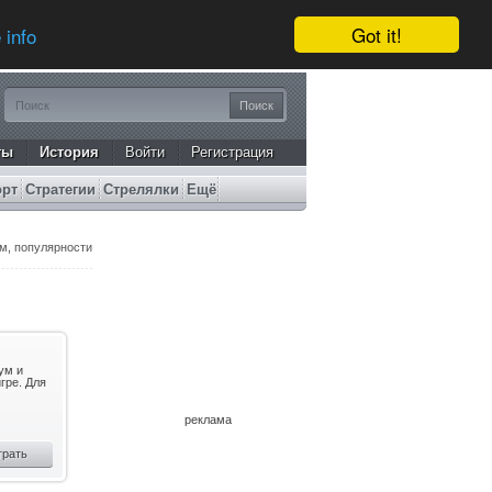
Got it!
 info
ты
История
Войти
Регистрация
орт
Стратегии
Стрелялки
Ещё
ам
,
популярности
ум и
гре. Для
реклама
грать