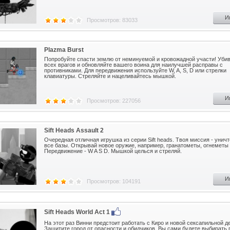
И
Просмотров: 83033
Plazma Burst
Попробуйте спасти землю от неминуемой и кровожадной участи! Уби
всех врагов и обновляйте вашего воина для наилучшей расправы с
противниками. Для передвижения используйте W, A, S, D или стрелки
клавиатуры. Стреляйте и нацеливайтесь мышкой.
И
Просмотров: 227056
Sift Heads Assault 2
Очередная отличная игрушка из серии Sift heads. Твоя миссия - унич
все базы. Открывай новое оружие, например, гранатометы, огнеметы 
Передвижение - W A S D. Мышкой целься и стреляй.
И
Просмотров: 104191
Sift Heads World Act 1
На этот раз Винни предстоит работать с Киро и новой сексапильной д
Защитите город от опасности и обидчиков. Вы сами будете выбирать 