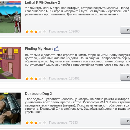
Lethal RPG Destiny 2
У этой игры очень странная история, которая покрыта мраком. Перед
классическая RPG игра в которой ты путешествуешь и сражаешься с
различными противниками. Для управления используй мышку.
И
Просмотров: 139668
Finding My Heart
Вы только и делаете, что играете в компьютерные игры. Вашу подруж
достало, и она выгнала вас из дома. Ваша задача - попробовать верн
обратно домой. Научитесь выражать свои эмоции, станьте обладател
потрясающей харизмы, чтобы ваша семейная жизнь снова наладилас
И
Просмотров: 178401
Destructo Dog 2
Твоя задача - управлять собакой у которой на спине ракета и которая
уничтожить всех своих врагов - котов. Используй W A S D или стрелки
передвигаться и прыгать (летать). Используй мышку, чтобы целиться
стрелять. Клавишей Q - меняй оружие. Зарабатывай деньги и трать их
улучшения.
И
Просмотров: 73333