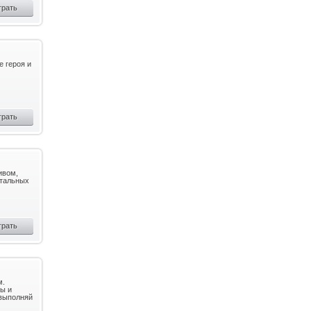
грать
е героя и
грать
ивом,
стальных
грать
м.
ы и
 выполняй