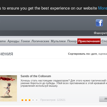
s to ensure you get the best experience on our website
More
Фавори
ame
Аркады
Гонки
Логические
Мультики
Покер
Приключения
Сп
чения
Сортировать по:
дате
,
оценк
Sands of the Coliseum
Хочешь стать настоящим гладиатором? Для этого нужно тактический 
умение бороться до победы. Убей всех противников в этой кровавой и
управления используй мышку.
И
Просмотров: 122621