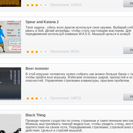
И
Просмотров: 103413
Spear and Katana 2
Твоя задача - убить всех врагов используя свое оружие. Выбирай себ
рвись в бой. Делай апгрейды, чтобы стать настоящим мастером. Для
передвижения используй клавиши W A S D. Мышкой целься и атакуй.
И
Просмотров: 86251
Beer monster
В этой игрушке человечку нужно собрать как можно больше банок с п
чтобы пройти всю игрушку. Избегаем огненных шаров, пропастей и о
опасностей. Управление стрелками клавиатуры, прыгаем пробелом.
И
Просмотров: 108711
Black Thing
Проведи черное существо по очень странным и таинственным места
Можешь выстреливать темной жидкостью, чтобы увидеть стены, мост
препятствия на своем пути. Передвижение стрелками, стрелкой вниз
действия. Целься и стреляй мышкой.