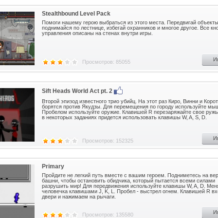
Stealthbound Level Pack
Помоги нашему герою выбраться из этого места. Передвигай объекты
поднимайся по лестнице, избегай охранников и многое другое. Все кн
управления описаны на стенах внутри игры.
И
Просмотров: 85055
Sift Heads World Act pt. 2
Второй эпизод известного трио убийц. На этот раз Киро, Винни и Кор
борятся против Якудзы. Для перемещения по городу используйте мы
Пробелом используйте оружие. Клавишей R перезаряжайте свое ружь
в некоторых заданиях придется использовать клавишы W, A, S, D.
И
Просмотров: 152325
Primary
Пройдите не легкий путь вместе с вашим героем. Подниметесь на ве
башни, чтобы остановить обидчика, который пытается всеми силами
разрушить мир! Для передвижения используйте клавишы W, A, D. Мен
человечка клавишами J, K, L. Пробел - выстрел огнем. Клавишей R в
двери и нажимаем на рычаги.
И
Просмотров: 135580