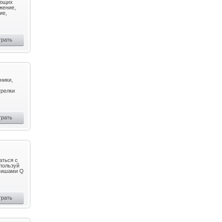
ующих
ижение,
ие,
грать
ники,
трелки
грать
аться с
пользуй
авишами Q
грать