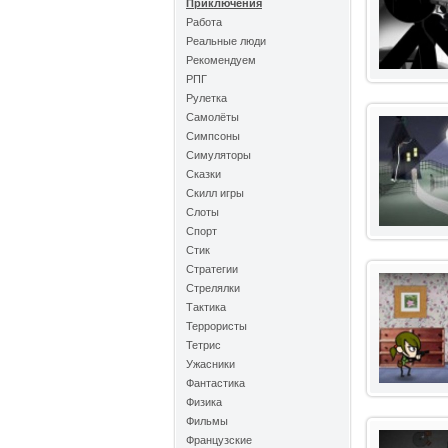
Приключения
Работа
Реальные люди
Рекомендуем
РПГ
Рулетка
Самолёты
Симпсоны
Симуляторы
Сказки
Скилл игры
Слоты
Спорт
Стик
Стратегии
Стрелялки
Тактика
Террористы
Тетрис
Ужасники
Фантастика
Физика
Фильмы
Французские