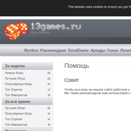
This website uses cookies to ensure you get 
Игры Онлайн
Футбол
Рекомендуем
GoodGame
Аркады
Гонки
Логич
Помощь
За неделю
Новые Игры
Лучшие Игры
Совет
Популярные Игры
Топ Оценок
Чтобы все игры на нашем сайте работали у
Мы также реккомендуем вам использовать
Топ Фаворитов
За всё время
Лучшие Игры
Популярные Игры
Топ Оценок
Топ Фаворитов