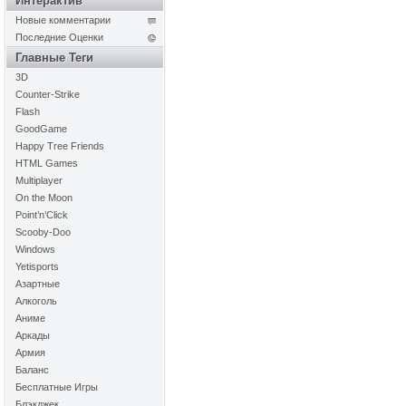
Интерактив
Новые комментарии
Последние Оценки
Главные Теги
3D
Counter-Strike
Flash
GoodGame
Happy Tree Friends
HTML Games
Multiplayer
On the Moon
Point’n’Click
Scooby-Doo
Windows
Yetisports
Азартные
Алкоголь
Аниме
Аркады
Армия
Баланс
Бесплатные Игры
Блэкджек