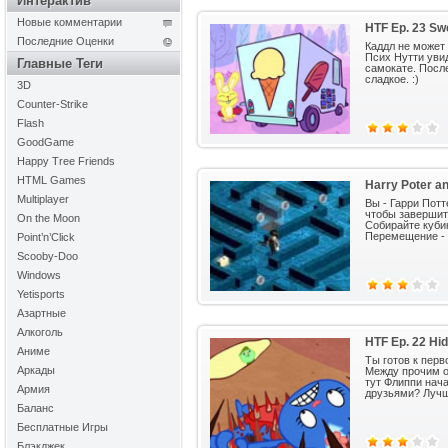
Интерактив
Новые комментарии
HTF Ep. 23 Sw
Последние Оценки
Каддл не может 
Псих Нутти увид
Главные Теги
самокате. Посл
сладкое. :)
3D
Counter-Strike
Flash
GoodGame
Happy Tree Friends
HTML Games
Harry Poter a
Multiplayer
Вы - Гарри Потт
чтобы завершить
On the Moon
Собирайте кубик
Перемещение - 
Point’n’Click
Scooby-Doo
Windows
Yetisports
Азартные
Алкоголь
HTF Ep. 22 Hi
Аниме
Ты готов к пер
Аркады
Между прочим о
тут Флиппи нач
Армия
друзьями? Лучше
Баланс
Бесплатные Игры
Блэкджек