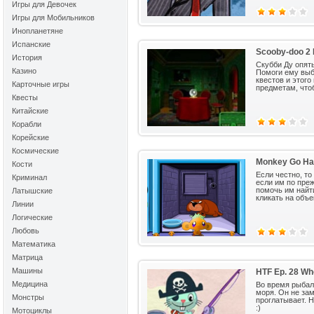
Игры для Девочек
Игры для Мобильников
Инопланетяне
Испанские
Scooby-doo 2 
История
Скубби Ду опять
Казино
Помоги ему выб
квестов и этого
Карточные игры
предметам, что
Квесты
Китайские
Корабли
Корейские
Космические
Monkey Go Hap
Кости
Если честно, то
Криминал
если им по пре
помочь им найт
Латышские
кликать на объе
Линии
Логические
Любовь
Математика
Матрица
Машины
HTF Ep. 28 Wh
Медицина
Во время рыбал
моря. Он не зам
Монстры
проглатывает. Н
:)
Мотоциклы