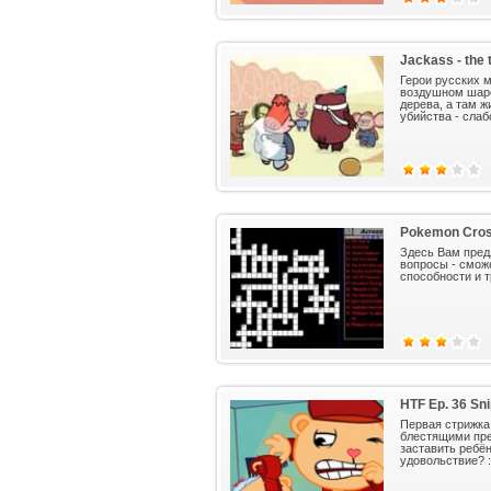
Jackass - the 
Герои русских 
воздушном шаре
дерева, а там ж
убийства - сла
Pokemon Cro
Здесь Вам пред
вопросы - смож
способности и т
HTF Ep. 36 Sn
Первая стрижка 
блестящими пре
заставить ребён
удовольствие? :