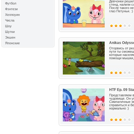
Девчонки решил
Футбол
стенд, налили с
После такого не
Фэнтези
глаз Петуньи. :)
Хеллоуин
Числа
Шоу
Шутки
Экшен
Anikas Odyss
Японские
Оторвись от ре
пути ты сможеш
которые населя
помощи мышки, 
HTF Ep. 09 Sta
Представляем в
чудовище. Он у
Симпатичные зве
справиться и бе
нормально :)