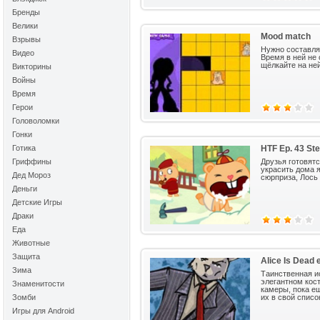
Бренды
Велики
Mood match
Взрывы
Нужно составлят
Видео
Время в ней не 
щёлкайте на ней
Викторины
Войны
Время
Герои
Головоломки
Гонки
Готика
HTF Ep. 43 Ste
Гриффины
Друзья готовят
украсить дома 
Дед Мороз
сюрприза, Лось 
Деньги
Детские Игры
Драки
Еда
Животные
Защита
Alice Is Dead e
Зима
Таинственная и
элегантном кос
Знаменитости
камеры, пока е
Зомби
их в свой списо
Игры для Android