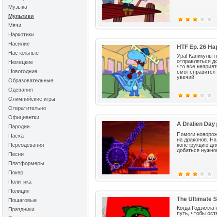
Музыка
Мультики
Мячи
Наркотики
Насилие
HTF Ep. 26 Hap
Настольные
Ура! Каникулы 
отправляться д
Немецкие
что все неприя
Новогодние
смог справится
увечий.
Образовательные
Одевания
Олимпийские игры
Отвратительно
Официантки
A Dralien Day
Пародии
Помоги новорож
Пасха
на драконов. Н
Переодевания
конструкцию дл
добиться нужног
Песни
Платформеры
Покер
Политика
Полиция
The Ultimate
Пошаговые
Когда Годзилла 
Праздники
путь, чтобы ост