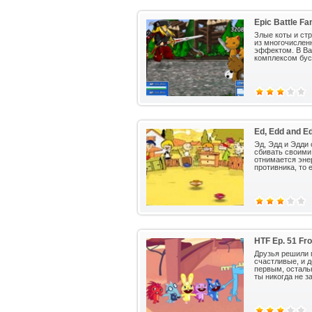
Epic Battle Fa
Злые коты и ст
из многочислен
эффектом. В Ва
комплексом бус
Ed, Edd and E
Эд, Эдд и Эдди
сбивать своими
отнимается энер
противника, то 
HTF Ep. 51 Fro
Друзья решили 
счастливые, и д
первым, осталь
ты никогда не з