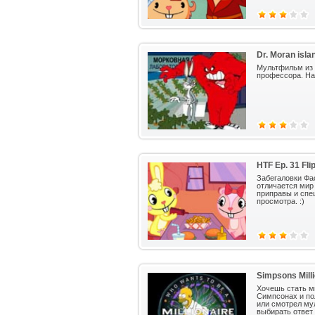
Dr. Moran isla
Мультфильм из с
профессора. На
HTF Ep. 31 Fli
Забегаловки Фа
отличается мир
приправы и спец
просмотра. :)
Simpsons Milli
Хочешь стать м
Симпсонах и пол
или смотрел му
выбирать ответ 