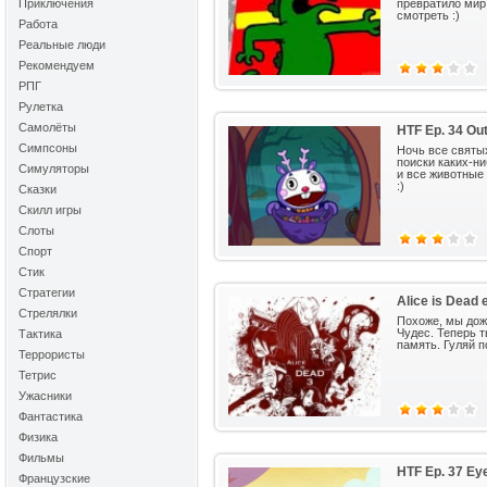
Приключения
превратило мир
смотреть :)
Работа
Реальные люди
Рекомендуем
РПГ
Рулетка
Самолёты
HTF Ep. 34 Out
Симпсоны
Ночь все святых
поиски каких-н
Симуляторы
и все животные
:)
Сказки
Скилл игры
Слоты
Спорт
Стик
Стратегии
Alice is Dead e
Стрелялки
Похоже, мы дож
Чудес. Теперь т
Тактика
память. Гуляй 
Террористы
Тетрис
Ужасники
Фантастика
Физика
Фильмы
HTF Ep. 37 Ey
Французские