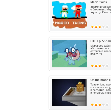
Mario Twins
Знаменитая ком
о близнецах Мар
эту игру. Смотр
HTF Ep. 55 Suc
Муравьед забол
абсолютно все. 
остановит насек
плану! =)
On the moon E
Toaster king пр
космическое суд
и встретил Гово
и потеряла упр