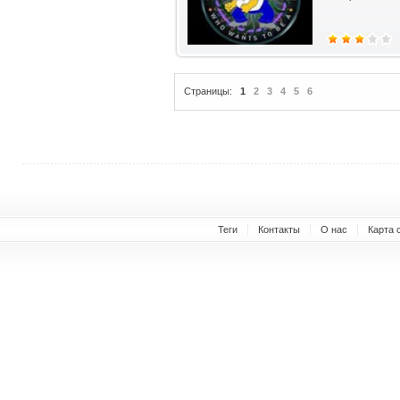
Страницы:
1
2
3
4
5
6
Теги
Контакты
О нас
Карта 