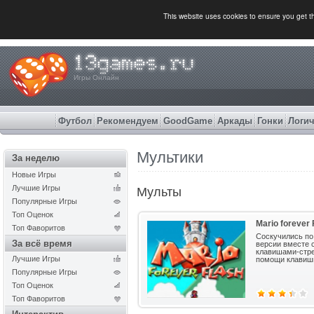
This website uses cookies to ensure you get 
Игры Онлайн
Футбол
Рекомендуем
GoodGame
Аркады
Гонки
Логич
Мультики
За неделю
Новые Игры
Лучшие Игры
Мульты
Популярные Игры
Топ Оценок
Mario forever 
Топ Фаворитов
Соскучились по
За всё время
версии вместе 
клавишами-стре
Лучшие Игры
помощи клавиш
Популярные Игры
Топ Оценок
Топ Фаворитов