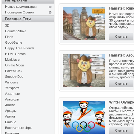
Интерактив
Новые комментарии
Hamster: Rund
Последние Оценки
Немецкая верси
открывать новые
Главные Теги
30 уровней и по
чтобы перемеща
3D
свою задачу.
Counter-Strike
Скачать
Flash
GoodGame
Happy Tree Friends
HTML Games
Hamster: Arou
Multiplayer
Помоги хомячку
врагов и исполь
On the Moon
клавишами-стре
лини, орех пом
Point’n’Click
с вишенкой пол
Scooby-Doo
жизнь, гриб ост
Windows
Скачать
Yetisports
Азартные
Алкоголь
Winter Olympi
Аниме
Отправляйтесь 
Аркады
Мигой. Вместе 
дисциплинах. В
Армия
флажков как мо
максимальную с
Баланс
стрелки), удер
сноуборде вам 
Бесплатные Игры
Скачать
и камни.
Блэкджек