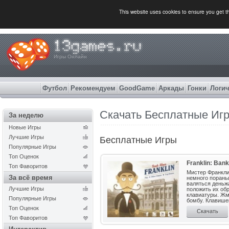
This website uses cookies to ensure you get 
Игры Онлайн
Футбол
Рекомендуем
GoodGame
Аркады
Гонки
Логич
Скачать Бесплатные Иг
За неделю
Новые Игры
Лучшие Игры
Бесплатные Игры
Популярные Игры
Топ Оценок
Franklin: Ban
Топ Фаворитов
Мистер Франкли
За всё время
немного пораньш
валяться деньжа
Лучшие Игры
положить их об
клавиатуры. Жми
Популярные Игры
бомбу. Клавишей
Топ Оценок
Скачать
Топ Фаворитов