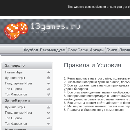
This website uses cookies to ensure you get 
Игры Онлайн
Футбол
Рекомендуем
GoodGame
Аркады
Гонки
Логич
Правила и Условия
За неделю
Новые Игры
Лучшие Игры
1. Регистрируясь на этом сайте, пользова
2. Указывая неверные данные о себе, польз
Популярные Игры
3. Все авторские права на игры принадлежа
Топ Оценок
удобный сервис.
4. Все описания сделаны нами и отображаю
Топ Фаворитов
5. Копирование информации с нашего сайта,
необходимости связаться с нами, нажмите
За всё время
6. Все игры на нашем сайте абсолютно бес
7. Мы не рассылаем никаких писем и не пе
Лучшие Игры
8. Правила и Условия могут поменяться.
Популярные Игры
Топ Оценок
Топ Фаворитов