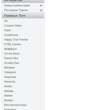
Интерактив
Новые комментарии
Последние Оценки
Главные Теги
3D
Counter-Strike
Flash
GoodGame
Happy Tree Friends
HTML Games
Multiplayer
On the Moon
Point’n’Click
Scooby-Doo
Windows
Yetisports
Азартные
Алкоголь
Аниме
Аркады
Армия
Баланс
Бесплатные Игры
Блэкджек