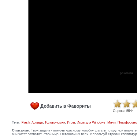
реклама
Добавить в Фавориты
Оценки:
5544
Теги:
Flash
,
Аркады
,
Головоломки
,
Игры
,
Игры для Windows
,
Мячи
,
Платформе
Описание:
Твоя задача - помочь красному колобку шагать по круглой планете.
они хотят захватить твой мир. Останови их всех! Используй стрелки клавиатур