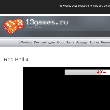
This website uses cookies to ensure you get 
Игры Онлайн
Футбол
Рекомендуем
GoodGame
Аркады
Гонки
Логич
Red Ball 4
52%