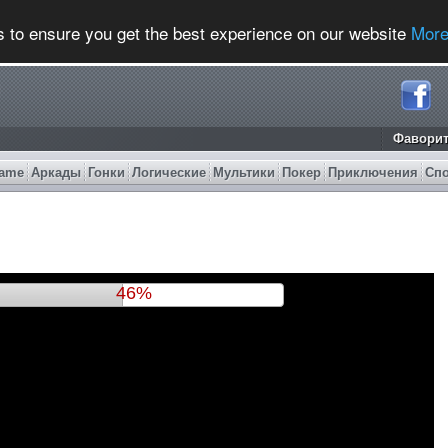
s to ensure you get the best experience on our website
More
Фавори
ame
Аркады
Гонки
Логические
Мультики
Покер
Приключения
Сп
49%