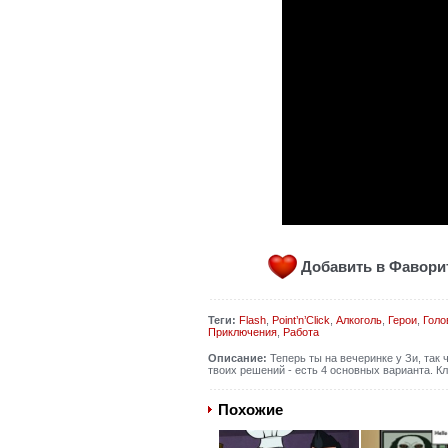
Добавить в Фавор
Теги:
Flash
,
Point’n’Click
,
Алкоголь
,
Герои
,
Голо
Приключения
,
Работа
Описание:
Теперь ты на вечеринке у Зи, так 
твоих решений - есть 4 основных варианта. К
Похожие