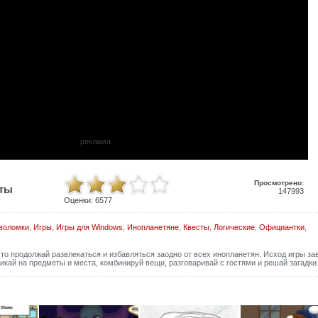
реклама
Просмотрено:
иты
147993
Оценки:
6577
воломки
,
Игры
,
Игры для Windows
,
Инопланетяне
,
Квесты
,
Логические
,
Официантки
,
что продолжай развлекаться и избавляться заодно от всех инопланетян. Исход игры за
ликай на предметы и места, комбинируй вещи, разговаривай с гостями и решай загадки