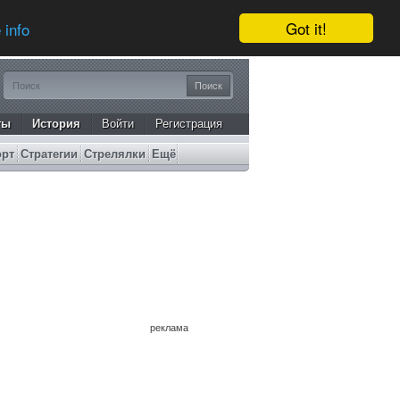
Got it!
 info
ты
История
Войти
Регистрация
орт
Стратегии
Стрелялки
Ещё
реклама