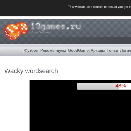
This website uses cookies to ensure you get 
Игры Онлайн
Футбол
Рекомендуем
GoodGame
Аркады
Гонки
Логич
Wacky wordsearch
51%