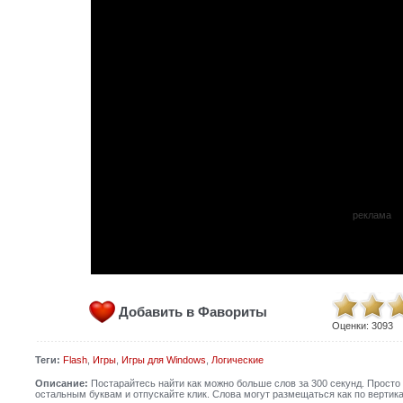
реклама
Добавить в Фавориты
Оценки:
3093
Теги:
Flash
,
Игры
,
Игры для Windows
,
Логические
Описание:
Постарайтесь найти как можно больше слов за 300 секунд. Просто
остальным буквам и отпускайте клик. Слова могут размещаться как по вертикал