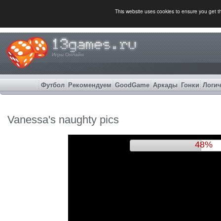
This website uses cookies to ensure you get 
Игры Онлайн
Футбол
Рекомендуем
GoodGame
Аркады
Гонки
Логич
Vanessa's naughty pics
51%