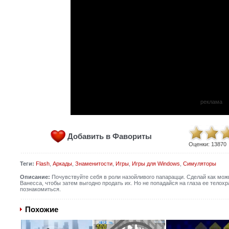
реклама
Добавить в Фавориты
Оценки:
13870
Теги:
Flash
,
Аркады
,
Знаменитости
,
Игры
,
Игры для Windows
,
Симуляторы
Описание:
Почувствуйте себя в роли назойливого папарацци. Сделай как мо
Ванесса, чтобы затем выгодно продать их. Но не попадайся на глаза ее телохр
познакомиться.
Похожие