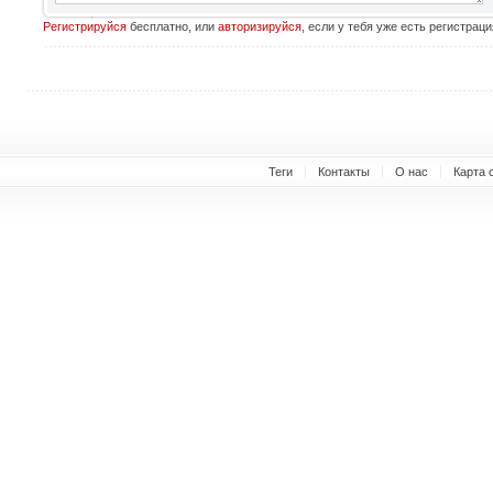
Регистрируйся
бесплатно, или
авторизируйся
, если у тебя уже есть регистраци
Теги
Контакты
О нас
Карта 