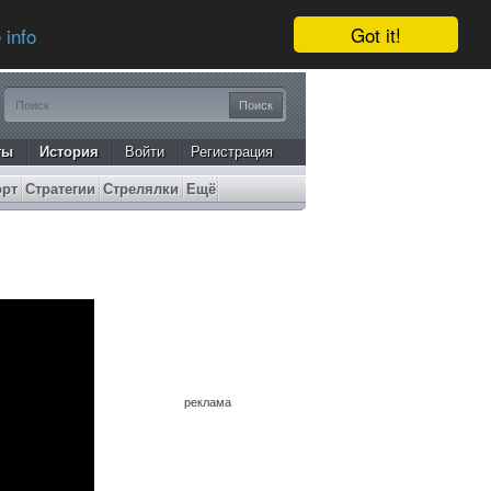
Got it!
 info
ты
История
Войти
Регистрация
орт
Стратегии
Стрелялки
Ещё
реклама