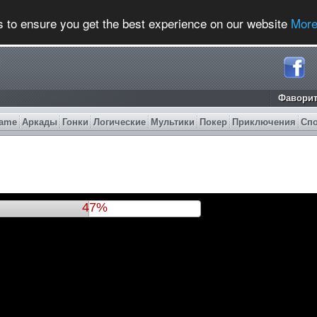
s to ensure you get the best experience on our website
More
Фавори
ame
Аркады
Гонки
Логические
Мультики
Покер
Приключения
Сп
50%