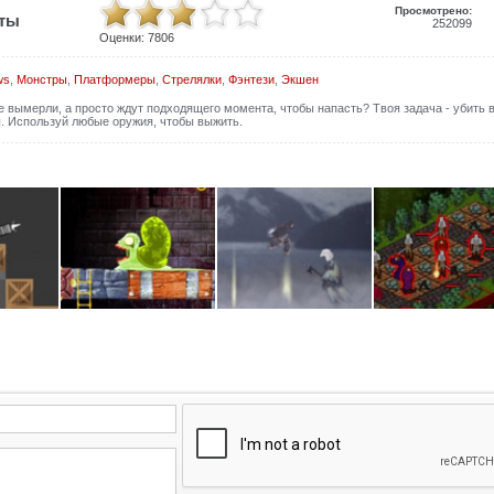
Просмотрено:
иты
252099
Оценки:
7806
ws
,
Монстры
,
Платформеры
,
Стрелялки
,
Фэнтези
,
Экшен
е вымерли, а просто ждут подходящего момента, чтобы напасть? Твоя задача - убить 
ы. Используй любые оружия, чтобы выжить.