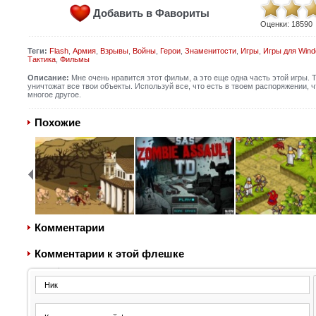
Добавить в Фавориты
Оценки:
18590
Теги:
Flash
,
Армия
,
Взрывы
,
Войны
,
Герои
,
Знаменитости
,
Игры
,
Игры для Win
Тактика
,
Фильмы
Описание:
Мне очень нравится этот фильм, а это еще одна часть этой игры. Тв
уничтожат все твои объекты. Используй все, что есть в твоем распоряжении, 
многое другое.
Похожие
Комментарии
Комментарии к этой флешке