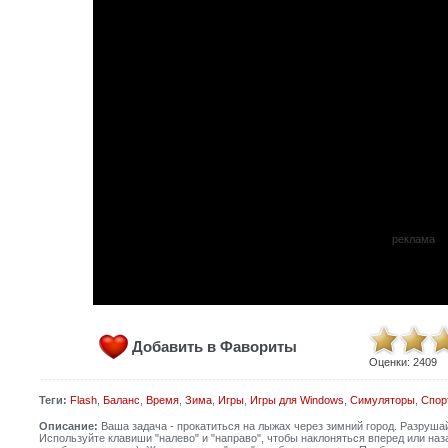
реклама
Добавить в Фавориты
Оценки:
2409
Теги:
Flash
,
Баланс
,
Время
,
Зима
,
Игры
,
Игры для Windows
,
Симуляторы
,
Спор
Описание:
Ваша задача - прокатиться на лыжах через зимний город. Разрушай
Используйте клавиши "налево" и "направо", чтобы наклоняться вперед или наз