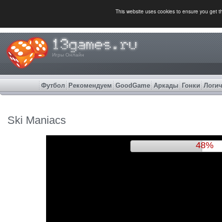
This website uses cookies to ensure you get 
Игры Онлайн
Футбол
Рекомендуем
GoodGame
Аркады
Гонки
Логич
Ski Maniacs
51%