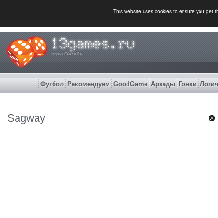
This website uses cookies to ensure you get 
Игры Онлайн
Футбол
Рекомендуем
GoodGame
Аркады
Гонки
Логич
Sagway