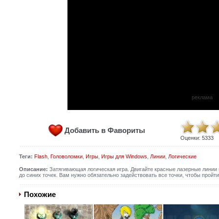
реклама
Добавить в Фавориты
Оценки:
5333
Теги:
Flash
,
Головоломки
,
Игры
,
Игры для Windows
,
Линии
,
Логические
Описание:
Затягивающая логическая игра. Двигайте красные лазерные линии
до синих точек. Вам нужно обязательно задействовать все точки, чтобы прой
Похожие