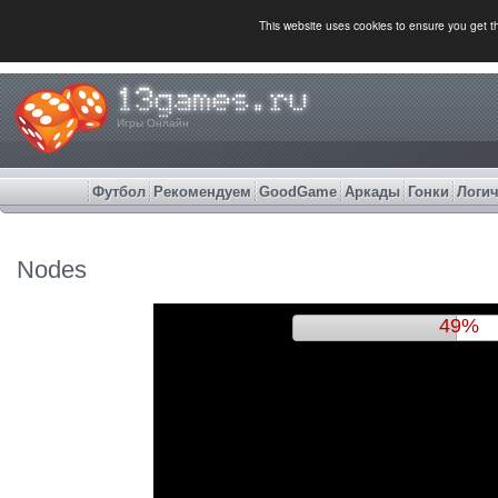
This website uses cookies to ensure you get 
Игры Онлайн
Футбол
Рекомендуем
GoodGame
Аркады
Гонки
Логич
Nodes
53%