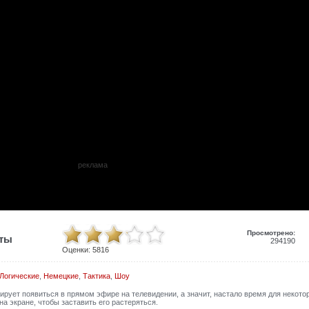
реклама
Просмотрено:
иты
294190
Оценки:
5816
Логические
,
Немецкие
,
Тактика
,
Шоу
рует появиться в прямом эфире на телевидении, а значит, настало время для некото
а экране, чтобы заставить его растеряться.