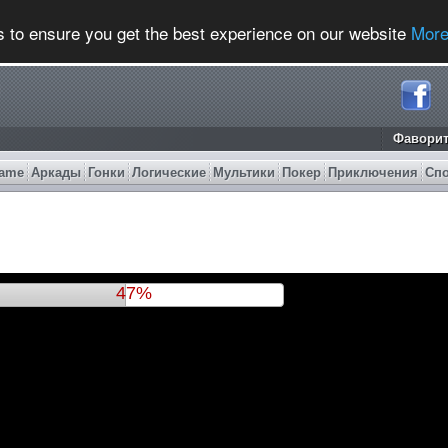
s to ensure you get the best experience on our website
More
Фавори
ame
Аркады
Гонки
Логические
Мультики
Покер
Приключения
Сп
50%