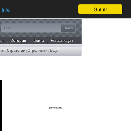
Got it!
 info
ты
История
Войти
Регистрация
орт
Стратегии
Стрелялки
Ещё
реклама