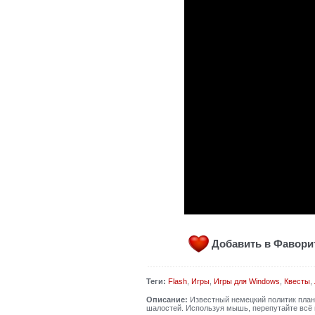
Добавить в Фавор
Теги:
Flash
,
Игры
,
Игры для Windows
,
Квесты
,
Описание:
Известный немецкий политик плани
шалостей. Используя мышь, перепутайте всё н