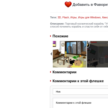
Добавить в Фавор
Теги:
3D
,
Flash
,
Игры
,
Игры для Windows
,
Кве
Описание:
Торговый космический корабль "Ут
способ починить корабль и спасти себя от ги
Похожие
Комментарии
Комментарии к этой флешке