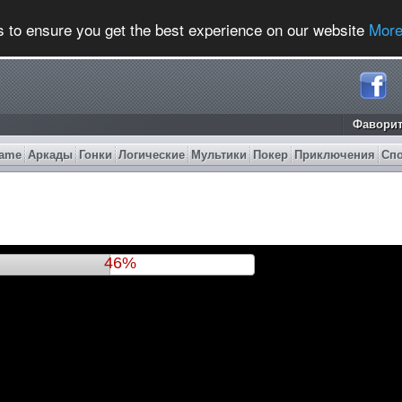
s to ensure you get the best experience on our website
More
Фавори
ame
Аркады
Гонки
Логические
Мультики
Покер
Приключения
Сп
49%