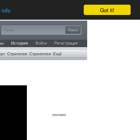
Got it!
 info
ты
История
Войти
Регистрация
орт
Стратегии
Стрелялки
Ещё
реклама