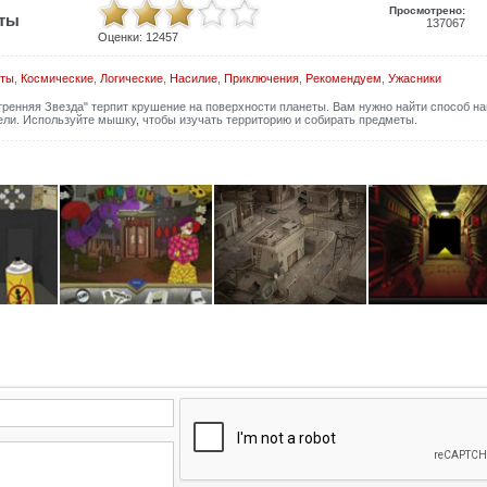
Просмотрено:
иты
137067
Оценки:
12457
сты
,
Космические
,
Логические
,
Насилие
,
Приключения
,
Рекомендуем
,
Ужасники
ренняя Звезда" терпит крушение на поверхности планеты. Вам нужно найти способ на
бели. Используйте мышку, чтобы изучать территорию и собирать предметы.