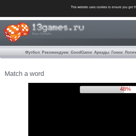
This website uses cookies to ensure you get 
Игры Онлайн
Футбол
Рекомендуем
GoodGame
Аркады
Гонки
Логич
Match a word
51%