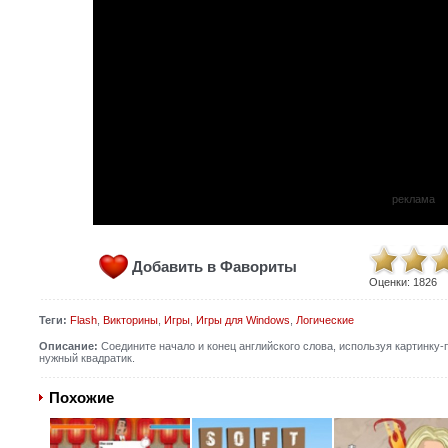
реклама
Добавить в Фавориты
Оценки:
1826
Теги:
Flash
,
Викторины
,
Игры
,
Игры для Windows
,
Логические
Описание:
Соедините начало и конец английского слова, используя картинку-
нужный квадратик.
Похожие