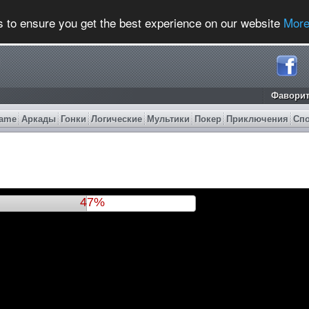
s to ensure you get the best experience on our website
More
Фавори
ame
Аркады
Гонки
Логические
Мультики
Покер
Приключения
Сп
50%