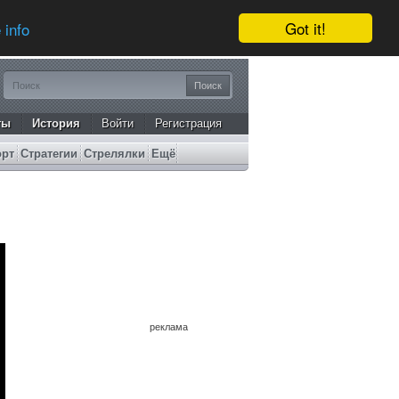
Got it!
 info
ты
История
Войти
Регистрация
орт
Стратегии
Стрелялки
Ещё
реклама