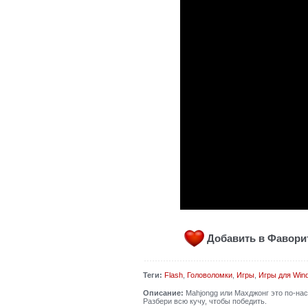
Добавить в Фавор
Теги:
Flash
,
Головоломки
,
Игры
,
Игры для Win
Описание:
Mahjongg или Махджонг это по-нас
Разбери всю кучу, чтобы победить.