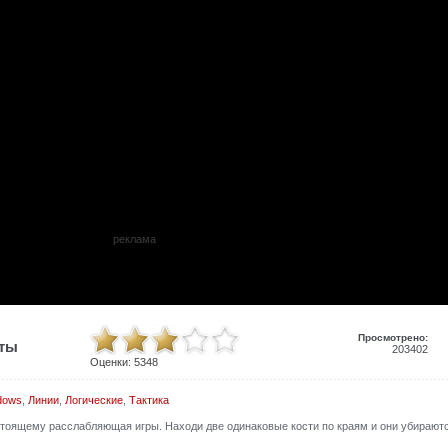
реклама
Просмотрено:
иты
203402
Оценки:
5348
dows
,
Линии
,
Логические
,
Тактика
тоящему расслабляющая игры. Находи две одинаковые кости по краям и они убираютс