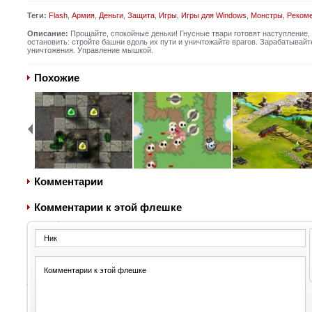
Теги:
Flash
,
Армия
,
Деньги
,
Защита
,
Игры
,
Игры для Windows
,
Монстры
,
Реком
Описание:
Прощайте, спокойные деньки! Гнусные твари готовят наступление,
остановить: стройте башни вдоль их пути и уничтожайте врагов. Зарабатывай
уничтожения. Управление мышкой.
Похожие
Комментарии
Комментарии к этой флешке