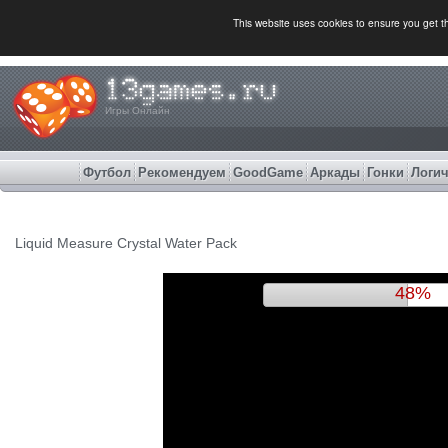
This website uses cookies to ensure you get 
Игры Онлайн
Футбол
Рекомендуем
GoodGame
Аркады
Гонки
Логич
Liquid Measure Crystal Water Pack
52%