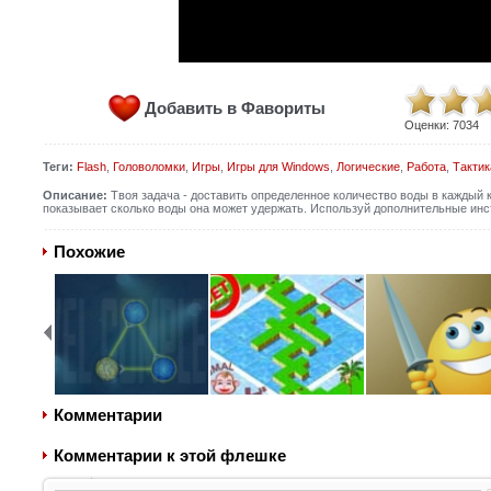
Добавить в Фавориты
Оценки:
7034
Теги:
Flash
,
Головоломки
,
Игры
,
Игры для Windows
,
Логические
,
Работа
,
Тактик
Описание:
Твоя задача - доставить определенное количество воды в каждый к
показывает сколько воды она может удержать. Используй дополнительные инс
Похожие
Комментарии
Комментарии к этой флешке