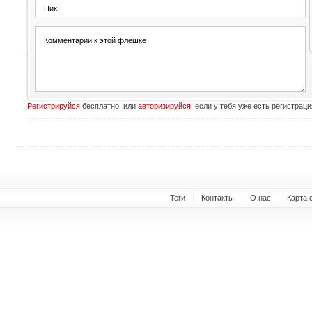
Регистрируйся
бесплатно, или
авторизируйся
, если у тебя уже есть регистраци
Теги
Контакты
О нас
Карта 