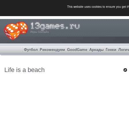
This website uses cookies to ensure you get 
Игры Онлайн
Футбол
Рекомендуем
GoodGame
Аркады
Гонки
Логич
Life is a beach