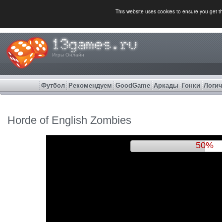
This website uses cookies to ensure you get 
Игры Онлайн
Футбол
Рекомендуем
GoodGame
Аркады
Гонки
Логич
Horde of English Zombies
53%