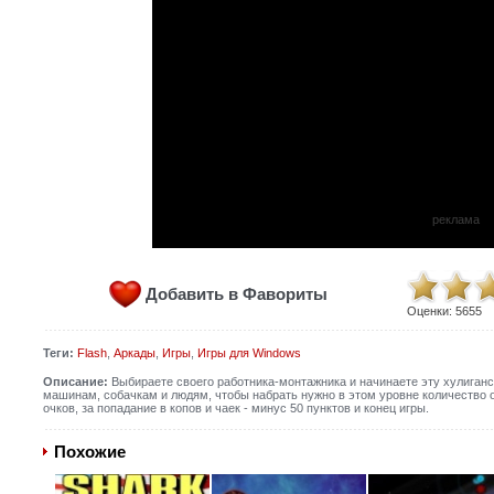
реклама
Добавить в Фавориты
Оценки:
5655
Теги:
Flash
,
Аркады
,
Игры
,
Игры для Windows
Описание:
Выбираете своего работника-монтажника и начинаете эту хулиганс
машинам, собачкам и людям, чтобы набрать нужно в этом уровне количество о
очков, за попадание в копов и чаек - минус 50 пунктов и конец игры.
Похожие