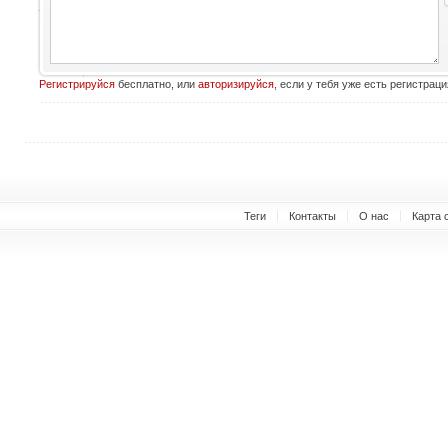
Регистрируйся
бесплатно, или
авторизируйся
, если у тебя уже есть регистраци
Теги
Контакты
О нас
Карта 