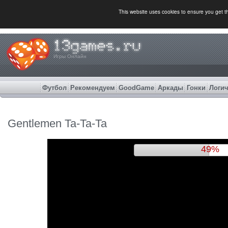
This website uses cookies to ensure you get 
Игры Онлайн
Футбол
Рекомендуем
GoodGame
Аркады
Гонки
Логич
Gentlemen Ta-Ta-Ta
52%