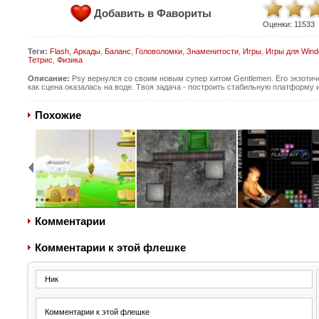
Добавить в Фавориты
Оценки:
11533
Теги:
Flash
,
Аркады
,
Баланс
,
Головоломки
,
Знаменитости
,
Игры
,
Игры для Win
Тетрис
,
Физика
Описание:
Psy вернулся со своим новым супер хитом Gentlemen. Его экзотиче
как сцена оказалась на воде. Твоя задача - построить стабильную платформу 
Похожие
Комментарии
Комментарии к этой флешке