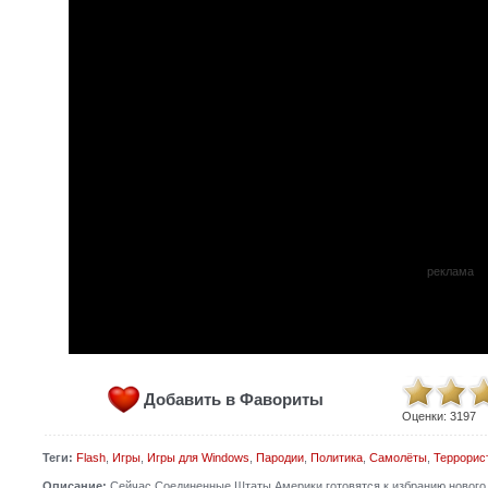
реклама
Добавить в Фавориты
Оценки:
3197
Теги:
Flash
,
Игры
,
Игры для Windows
,
Пародии
,
Политика
,
Самолёты
,
Террорис
Описание:
Сейчас Соединенные Штаты Америки готовятся к избранию нового ч