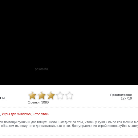
реклама
Просмотрено:
иты
127719
Оценки:
3080
,
Игры для Windows
,
Стрелялки
ри помощи пушки и достигнуть цели. Следите за тем, чтобы у куклы было как можно м
 образом вы получите дополнительные очки. Для управления игрой используйте мышку