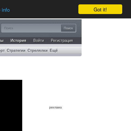
Got it!
 info
ты
История
Войти
Регистрация
орт
Стратегии
Стрелялки
Ещё
реклама