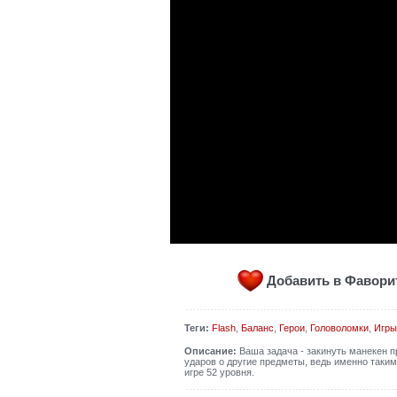
Добавить в Фавор
Теги:
Flash
,
Баланс
,
Герои
,
Головоломки
,
Игры
Описание:
Ваша задача - закинуть манекен п
ударов о другие предметы, ведь именно таким
игре 52 уровня.