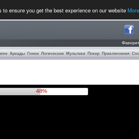
s to ensure you get the best experience on our website
More
Фавори
ame
Аркады
Гонки
Логические
Мультики
Покер
Приключения
Сп
51%