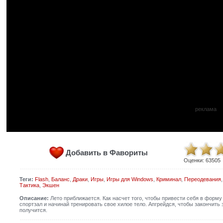
реклама
Добавить в Фавориты
Оценки:
63505
Теги:
Flash
,
Баланс
,
Драки
,
Игры
,
Игры для Windows
,
Криминал
,
Переодевания
Тактика
,
Экшен
Описание:
Лето приближается. Как насчет того, чтобы привести себя в форму
спортзал и начинай тренировать свое хилое тело. Апгрейдся, чтобы закончить
получится.