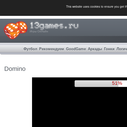
This website uses cookies to ensure you get 
Игры Онлайн
Футбол
Рекомендуем
GoodGame
Аркады
Гонки
Логич
Domino
54%