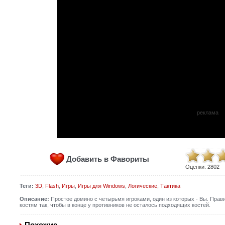
реклама
Добавить в Фавориты
Оценки:
2802
Теги:
3D
,
Flash
,
Игры
,
Игры для Windows
,
Логические
,
Тактика
Описание:
Простое домино с четырьмя игроками, один из которых - Вы. Прави
костям так, чтобы в конце у противников не осталось подходящих костей.
Похожие