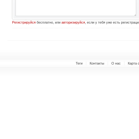
Регистрируйся
бесплатно, или
авторизируйся
, если у тебя уже есть регистраци
Теги
Контакты
О нас
Карта 