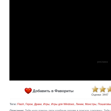
реклама
Добавить в Фавориты
Оценки:
3447
Теги:
Flash
,
Герои
,
Драки
,
Игры
,
Игры для Windows
,
Линии
,
Монстры
,
Пошаговы
Описание:
Тебе надо помочь пяти храбрым героям в поисках сокровищ. Тебе 