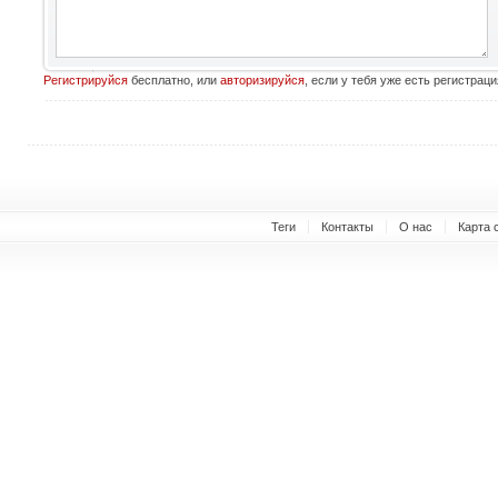
Регистрируйся
бесплатно, или
авторизируйся
, если у тебя уже есть регистраци
Теги
Контакты
О нас
Карта 