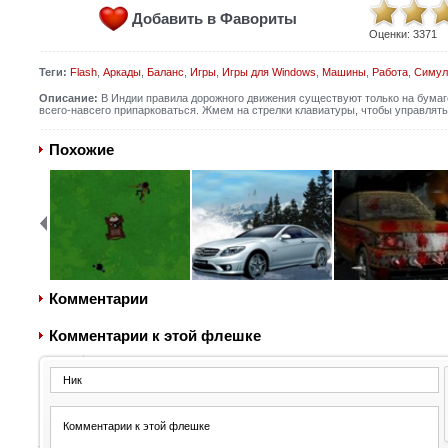
Добавить в Фавориты
Оценки:
3371
Теги:
Flash
,
Аркады
,
Баланс
,
Игры
,
Игры для Windows
,
Машины
,
Работа
,
Симул
Описание:
В Индии правила дорожного движения существуют только на бумаге,
всего-навсего припарковаться. Жмем на стрелки клавиатуры, чтобы управлят
Похожие
Комментарии
Комментарии к этой флешке