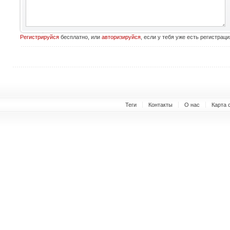
Регистрируйся
бесплатно, или
авторизируйся
, если у тебя уже есть регистраци
Теги
Контакты
О нас
Карта 