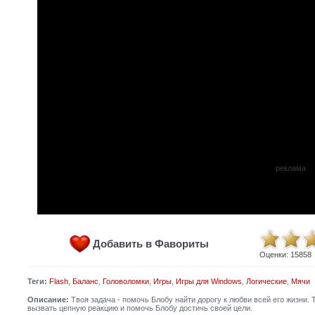
реклама
Добавить в Фавориты
Оценки:
15858
Теги:
Flash
,
Баланс
,
Головоломки
,
Игры
,
Игры для Windows
,
Логические
,
Мячи
Описание:
Твоя задача - помочь Блобу найти дорогу к любви всей его жизни. 
вызвать цепную реакцию и помочь Блобу достичь своей цели.