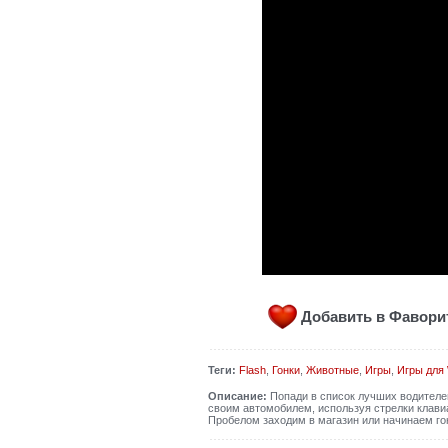
Добавить в Фавор
Теги:
Flash
,
Гонки
,
Животные
,
Игры
,
Игры для
Описание:
Попади в список лучших водителей
своим автомобилем, используя стрелки клавиа
Пробелом заходим в магазин или начинаем го