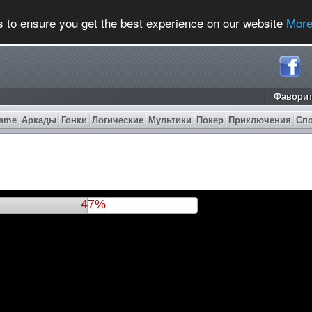
s to ensure you get the best experience on our website
More
Фавори
ame
Аркады
Гонки
Логические
Мультики
Покер
Приключения
Сп
51%