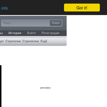
Got it!
 info
ты
История
Войти
Регистрация
орт
Стратегии
Стрелялки
Ещё
реклама