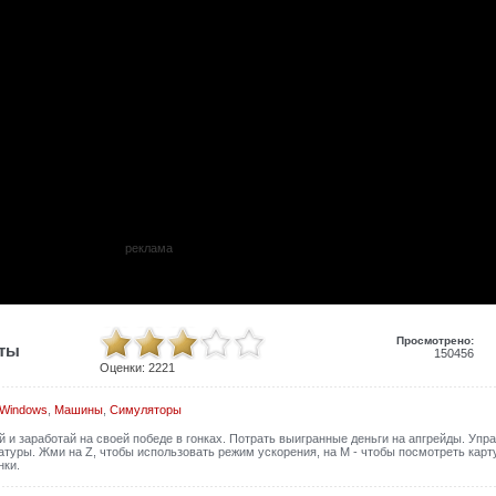
реклама
Просмотрено:
иты
150456
Оценки:
2221
 Windows
,
Машины
,
Симуляторы
 и заработай на своей победе в гонках. Потрать выигранные деньги на апгрейды. Упр
туры. Жми на Z, чтобы использовать режим ускорения, на M - чтобы посмотреть карту
нки.