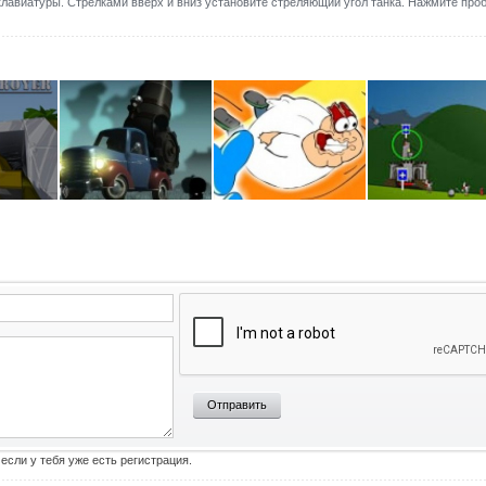
авиатуры. Стрелками вверх и вниз установите стреляющий угол танка. Нажмите проб
Отправить
 если у тебя уже есть регистрация.