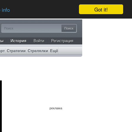
Got it!
 info
ты
История
Войти
Регистрация
орт
Стратегии
Стрелялки
Ещё
реклама