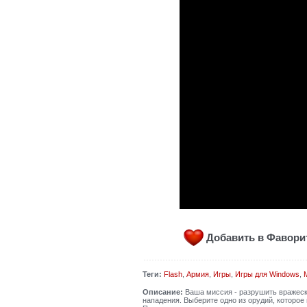
Добавить в Фавор
Теги:
Flash
,
Армия
,
Игры
,
Игры для Windows
,
Описание:
Ваша миссия - разрушить вражески
нападения. Выберите одно из орудий, которое 